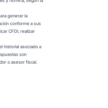
nes y nómina, según la
ara generar la
ación conforme a sus
car CFDI, realizar
 historial asociado a
respuestas son
or o asesor fiscal.