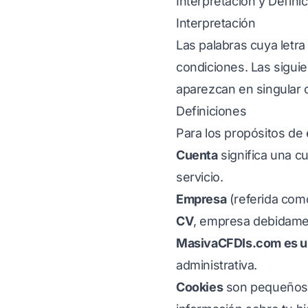
Interpretación y Defini
Interpretación
Las palabras cuya letra 
condiciones. Las sigui
aparezcan en singular o
Definiciones
Para los propósitos de e
Cuenta
significa una c
servicio.
Empresa
(referida como
CV
, empresa debidamen
MasivaCFDIs.com es u
administrativa.
Cookies
son pequeños a